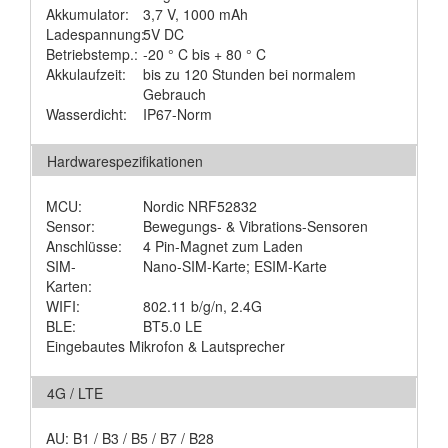
Akkumulator:
3,7 V, 1000 mAh
Ladespannung:
5V DC
Betriebstemp.:
-20 ° C bis + 80 ° C
Akkulaufzeit:
bis zu 120 Stunden bei normalem
Gebrauch
Wasserdicht:
IP67-Norm
Hardwarespezifikationen
MCU:
Nordic NRF52832
Sensor:
Bewegungs- & Vibrations-Sensoren
Anschlüsse:
4 Pin-Magnet zum Laden
SIM-
Nano-SIM-Karte; ESIM-Karte
Karten:
WIFI:
802.11 b/g/n, 2.4G
BLE:
BT5.0 LE
Eingebautes Mikrofon & Lautsprecher
4G / LTE
AU: B1 / B3 / B5 / B7 / B28