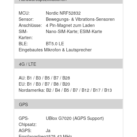
MCU:
Nordic NRF52832
Sensor:
Bewegungs- & Vibrations-Sensoren
Anschlüsse:
4 Pin-Magnet zum Laden
SIM-
Nano-SIM-Karte; ESIM-Karte
Karten:
BLE:
BT5.0 LE
Eingebautes Mikrofon & Lautsprecher
4G / LTE
AU: B1 / B3 / B5 / B7 / B28
EU: B1 / B3 / B7 / B8 / B20
Nordamerika: B2 / B4 / B5 / B7 / B12 / B17 / B13
GPS
GPS-
UBlox G7020 (AGPS Support)
Chipsatz:
AGPS:
Ja
Empfangsfreq.:
1575.42 MHz